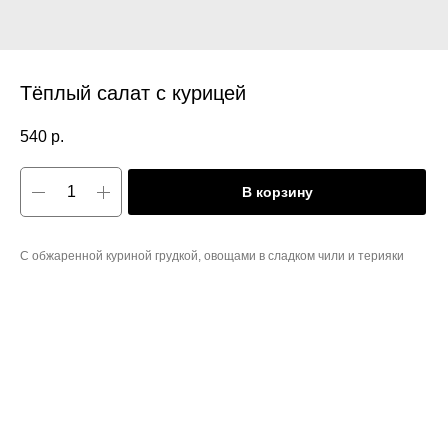
Тёплый салат с курицей
540
р.
В корзину
С обжаренной куриной грудкой, овощами в сладком чили и терияки