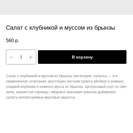
Салат с клубникой и муссом из брынзы
560
р.
В корзину
Салат с клубникой и муссом из брынзы (категория: салаты) — это
гармоничное сочетание хрустящих листьев салата айсберг и романо,
сладкой клубники и нежного мусса из брынзы. Цитрусовый соус со свит
чили, зернистая горчица с мёдом и ореховая гранола добавляют
салату неповторимые вкусовые акценты.